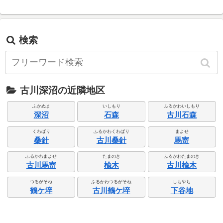
検索
古川深沼の近隣地区
ふかぬま
いしもり
ふるかわいしもり
深沼
石森
古川石森
くわばり
ふるかわくわばり
まよせ
桑針
古川桑針
馬寄
ふるかわまよせ
たまのき
ふるかわたまのき
古川馬寄
楡木
古川楡木
つるがそね
ふるかわつるがそね
しもやち
鶴ケ埣
古川鶴ケ埣
下谷地