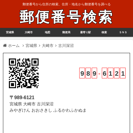
郵便番号から住所の検索、住所・地名から郵便番号を調べる
郵便番号検索
宮城県
大崎市
地図
郵便局
最寄り駅
検索
ＳＮＳ
ホーム
宮城県
大崎市
古川深沼
9
8
9
-
6
1
2
1
〒989-6121
宮城県 大崎市 古川深沼
みやぎけん おおさきし ふるかわふかぬま