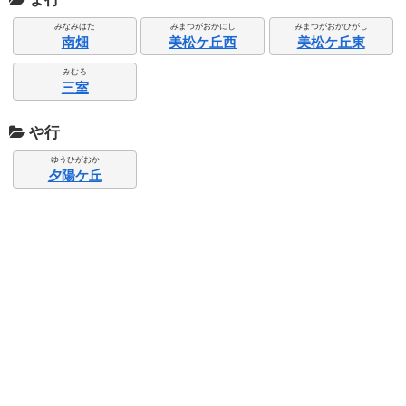
みなみはた
みまつがおかにし
みまつがおかひがし
南畑
美松ケ丘西
美松ケ丘東
みむろ
三室
や行
ゆうひがおか
夕陽ケ丘