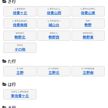
さ行
しぎがおか
しぎさんにし
しぎさんひがし
信貴ケ丘
信貴山西
信貴山東
しぎみなみはた
しろやまだい
せや
信貴南畑
城山台
勢野
せやきた
せやにし
せやひがし
勢野北
勢野西
勢野東
そのた
その他
た行
たつの
たつのきた
たつのみなみ
立野
立野北
立野南
は行
ひがししぎがおか
東信貴ケ丘
ま行