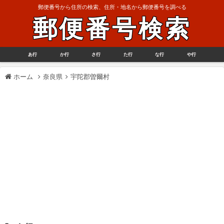
郵便番号から住所の検索、住所・地名から郵便番号を調べる
郵便番号検索
あ行
か行
さ行
た行
な行
や行
ホーム
奈良県
宇陀郡曽爾村