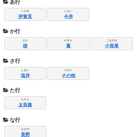
あ行
いがみ
いまい
伊賀見
今井
か行
かけ
かずら
こながお
掛
葛
小長尾
さ行
しおい
そのた
塩井
その他
た行
たろじ
太良路
な行
ながの
長野