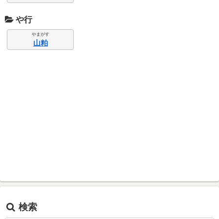
や行
やまがす
山粕
検索