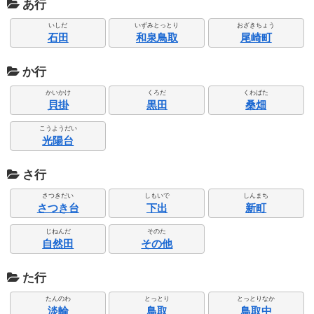
あ行
いしだ
いずみとっとり
おざきちょう
石田
和泉鳥取
尾崎町
か行
かいかけ
くろだ
くわばた
貝掛
黒田
桑畑
こうようだい
光陽台
さ行
さつきだい
しもいで
しんまち
さつき台
下出
新町
じねんだ
そのた
自然田
その他
た行
たんのわ
とっとり
とっとりなか
淡輪
鳥取
鳥取中