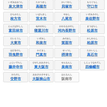
いずみおおつし
たかつきし
かいづかし
もりぐちし
泉大津市
高槻市
貝塚市
守口市
ひらかたし
いばらきし
やおし
いずみさのし
枚方市
茨木市
八尾市
泉佐野市
とんだばやしし
ねやがわし
かわちながのし
まつばらし
富田林市
寝屋川市
河内長野市
松原市
だいとうし
いずみし
みのおし
かしわらし
大東市
和泉市
箕面市
柏原市
はびきのし
かどまし
せっつし
たかいしし
羽曳野市
門真市
摂津市
高石市
ふじいでらし
ひがしおおさかし
せんなんし
しじょうなわてし
藤井寺市
東大阪市
泉南市
四條畷市
かたのし
おおさかさやまし
はんなんし
交野市
大阪狭山市
阪南市