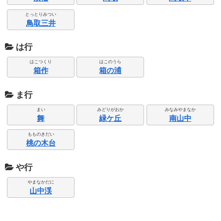
とっとりみつい
鳥取三井
は行
はこつくり
はこのうら
箱作
箱の浦
ま行
まい
みどりがおか
みなみやまなか
舞
緑ケ丘
南山中
もものきだい
桃の木台
や行
やまなかだに
山中渓