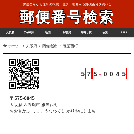
郵便番号から住所の検索、住所・地名から郵便番号を調べる
郵便番号検索
大阪府
四條畷市
地図
郵便局
最寄り駅
検索
ＳＮＳ
ホーム
大阪府
四條畷市
雁屋西町
5
7
5
-
0
0
4
5
〒575-0045
大阪府 四條畷市 雁屋西町
おおさかふ しじょうなわてし かりやにしまち