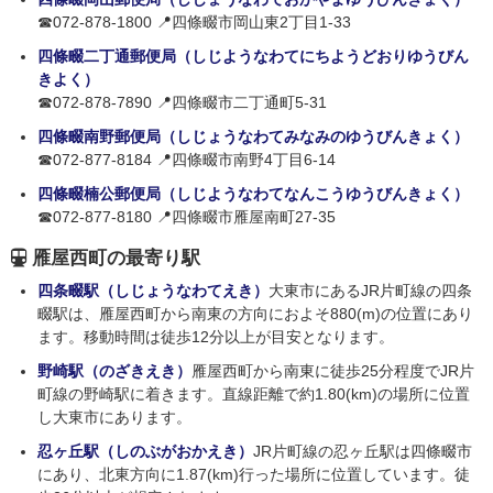
☎072-878-1800 📍四條畷市岡山東2丁目1-33
四條畷二丁通郵便局（しじようなわてにちようどおりゆうびん
きよく）
☎072-878-7890 📍四條畷市二丁通町5-31
四條畷南野郵便局（しじょうなわてみなみのゆうびんきょく）
☎072-877-8184 📍四條畷市南野4丁目6-14
四條畷楠公郵便局（しじようなわてなんこうゆうびんきょく）
☎072-877-8180 📍四條畷市雁屋南町27-35
雁屋西町の最寄り駅
四条畷駅（しじょうなわてえき）
大東市にあるJR片町線の四条
畷駅は、雁屋西町から南東の方向におよそ880(m)の位置にあり
ます。移動時間は徒歩12分以上が目安となります。
野崎駅（のざきえき）
雁屋西町から南東に徒歩25分程度でJR片
町線の野崎駅に着きます。直線距離で約1.80(km)の場所に位置
し大東市にあります。
忍ヶ丘駅（しのぶがおかえき）
JR片町線の忍ヶ丘駅は四條畷市
にあり、北東方向に1.87(km)行った場所に位置しています。徒