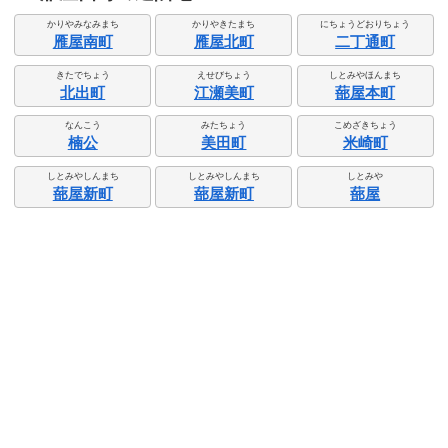
かりやみなみまち
かりやきたまち
にちょうどおりちょう
雁屋南町
雁屋北町
二丁通町
きたでちょう
えせびちょう
しとみやほんまち
北出町
江瀬美町
蔀屋本町
なんこう
みたちょう
こめざきちょう
楠公
美田町
米崎町
しとみやしんまち
しとみやしんまち
しとみや
蔀屋新町
蔀屋新町
蔀屋