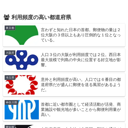
利用頻度の高い都道府県
東京都
言わずと知れた日本の首都。郵便物の量は２
位大阪の３倍以上もあり圧倒的な１位となっ
ている。
大阪府
人口３位の大阪が利用頻度では２位。西日本
最大規模で列島の中央に位置する好立地が影
響。
埼玉県
意外と利用頻度が高い。人口では６番目の都
道府県だが盛んに郵便を送る風習があるよう
だ。
神奈川県
首都に近い都市圏として経済活動が活発、商
業施設や観光地が多いことから郵便利用量が
高い。
愛知県