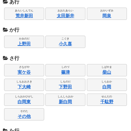
あ行
あらいしんでん
おおたあらい
おかいずみ
荒井新田
太田新井
岡泉
か行
かみのだ
こぐき
上野田
小久喜
さ行
さながや
しのづ
しばやま
実ケ谷
篠津
柴山
しもおおさき
しものだ
しらおか
下大崎
下野田
白岡
しらおかひがし
しんしらおか
せんだの
白岡東
新白岡
千駄野
そのた
その他
た行