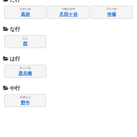
たかいわ
つめたがや
てらつか
高岩
爪田ケ谷
寺塚
な行
にし
西
は行
ひこべえ
彦兵衛
や行
やぎゅう
野牛