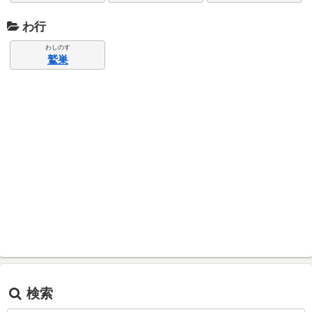
わ行
わしのす
鷲巣
検索