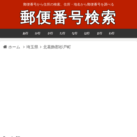
郵便番号から住所の検索、住所・地名から郵便番号を調べる
郵便番号検索
あ行
か行
さ行
た行
な行
は行
ま行
わ行
ホーム
埼玉県
北葛飾郡杉戸町