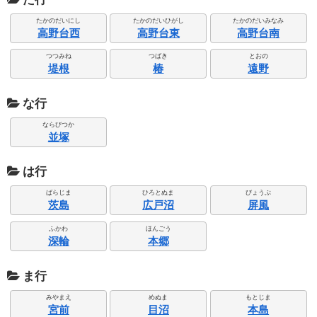
たかのだいにし
たかのだいひがし
たかのだいみなみ
高野台西
高野台東
高野台南
つつみね
つばき
とおの
堤根
椿
遠野
な行
ならびつか
並塚
は行
ばらじま
ひろとぬま
びょうぶ
茨島
広戸沼
屏風
ふかわ
ほんごう
深輪
本郷
ま行
みやまえ
めぬま
もとじま
宮前
目沼
本島