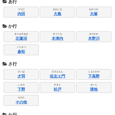
あ行
うちだ
おおじま
おおつか
内田
大島
大塚
か行
きたはすぬま
きづうち
きのかわ
北蓮沼
木津内
木野川
くらまつ
倉松
さ行
さいば
さざえもん
しもたかの
才羽
佐左エ門
下高野
しもの
すぎと
せいじ
下野
杉戸
清地
そのた
その他
た行