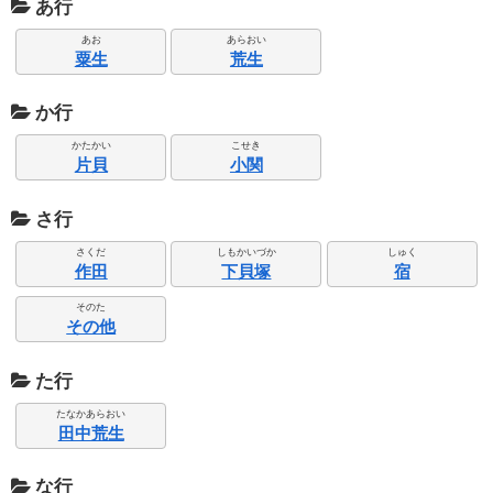
あ行
あお
あらおい
粟生
荒生
か行
かたかい
こせき
片貝
小関
さ行
さくだ
しもかいづか
しゅく
作田
下貝塚
宿
そのた
その他
た行
たなかあらおい
田中荒生
な行