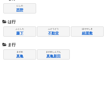
にしの
西野
は行
ふじした
ふどうどう
ほそやしき
藤下
不動堂
細屋敷
ま行
まがめ
まがめしんでん
真亀
真亀新田