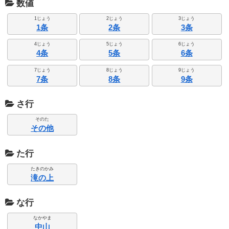
数値
1じょう
2じょう
3じょう
1条
2条
3条
4じょう
5じょう
6じょう
4条
5条
6条
7じょう
8じょう
9じょう
7条
8条
9条
さ行
そのた
その他
た行
たきのかみ
滝の上
な行
なかやま
中山