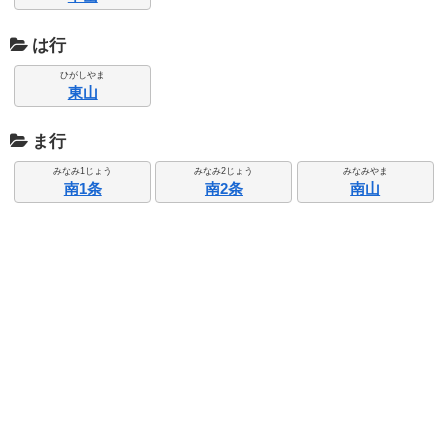
は行
ひがしやま
東山
ま行
みなみ1じょう
みなみ2じょう
みなみやま
南1条
南2条
南山