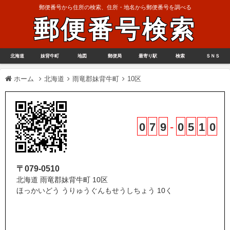
郵便番号から住所の検索、住所・地名から郵便番号を調べる
郵便番号検索
北海道
妹背牛町
地図
郵便局
最寄り駅
検索
ＳＮＳ
ホーム
北海道
雨竜郡妹背牛町
10区
0
7
9
-
0
5
1
0
〒079-0510
北海道 雨竜郡妹背牛町 10区
ほっかいどう うりゅうぐんもせうしちょう 10く