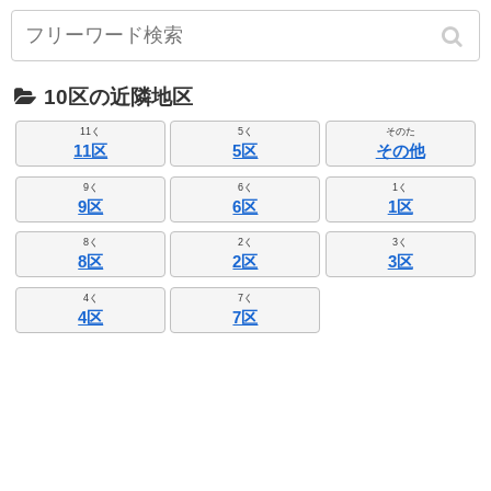
10区の近隣地区
11く
5く
そのた
11区
5区
その他
9く
6く
1く
9区
6区
1区
8く
2く
3く
8区
2区
3区
4く
7く
4区
7区