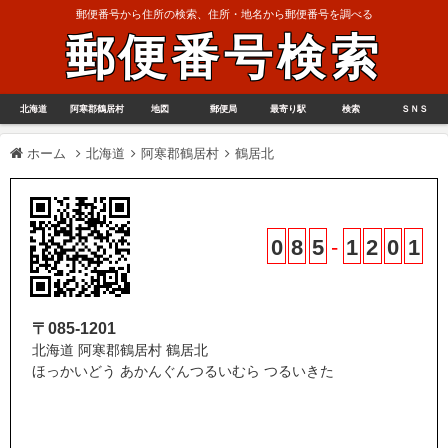
郵便番号から住所の検索、住所・地名から郵便番号を調べる
郵便番号検索
北海道
阿寒郡鶴居村
地図
郵便局
最寄り駅
検索
ＳＮＳ
ホーム
北海道
阿寒郡鶴居村
鶴居北
0
8
5
-
1
2
0
1
〒085-1201
北海道 阿寒郡鶴居村 鶴居北
ほっかいどう あかんぐんつるいむら つるいきた