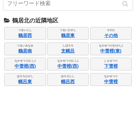
鶴居北の近隣地区
つるいにし
つるいひがし
そのた
鶴居西
鶴居東
その他
つるいみなみ
しほろろ
なかせつり(ひがし)
鶴居南
支幌呂
中雪裡(東)
なかせつり(にし)
なかせつり(にし)
しもせつり
中雪裡(西)
中雪裡(西)
下雪裡
ほろろひがし
ほろろにし
なかせつり
幌呂東
幌呂西
中雪裡