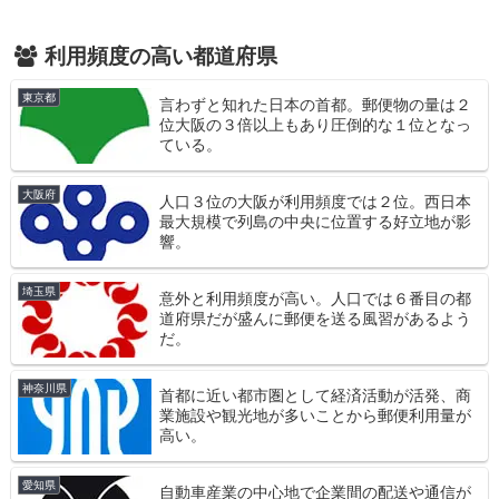
利用頻度の高い都道府県
東京都
言わずと知れた日本の首都。郵便物の量は２
位大阪の３倍以上もあり圧倒的な１位となっ
ている。
大阪府
人口３位の大阪が利用頻度では２位。西日本
最大規模で列島の中央に位置する好立地が影
響。
埼玉県
意外と利用頻度が高い。人口では６番目の都
道府県だが盛んに郵便を送る風習があるよう
だ。
神奈川県
首都に近い都市圏として経済活動が活発、商
業施設や観光地が多いことから郵便利用量が
高い。
愛知県
自動車産業の中心地で企業間の配送や通信が