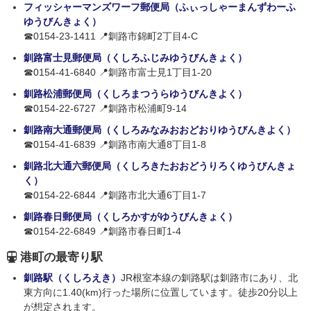
フィッシャーマンズワーフ郵便局（ふぃっしゃーまんずわーふ
ゆうびんきょく）
☎0154-23-1411 📍釧路市錦町2丁目4-C
釧路富士見郵便局（くしろふじみゆうびんきょく）
☎0154-41-6840 📍釧路市富士見1丁目1-20
釧路松浦郵便局（くしろまつうらゆうびんきよく）
☎0154-22-6727 📍釧路市松浦町9-14
釧路南大通郵便局（くしろみなみおおどおりゆうびんきよく）
☎0154-41-6839 📍釧路市南大通8丁目1-8
釧路北大通六郵便局（くしろきたおおどうりろくゆうびんきょ
く）
☎0154-22-6844 📍釧路市北大通6丁目1-7
釧路春日郵便局（くしろかすがゆうびんきょく）
☎0154-22-6849 📍釧路市春日町1-4
港町の最寄り駅
釧路駅（くしろえき）
JR根室本線の釧路駅は釧路市にあり、北
東方向に1.40(km)行った場所に位置しています。徒歩20分以上
が想定されます。