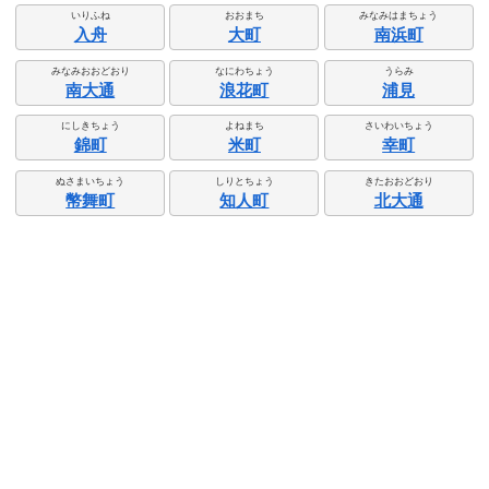
いりふね
おおまち
みなみはまちょう
入舟
大町
南浜町
みなみおおどおり
なにわちょう
うらみ
南大通
浪花町
浦見
にしきちょう
よねまち
さいわいちょう
錦町
米町
幸町
ぬさまいちょう
しりとちょう
きたおおどおり
幣舞町
知人町
北大通