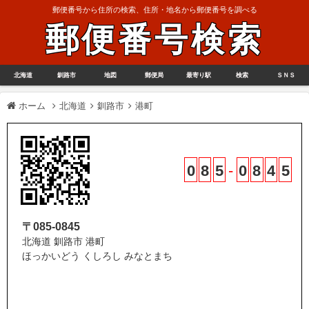
郵便番号から住所の検索、住所・地名から郵便番号を調べる
郵便番号検索
北海道
釧路市
地図
郵便局
最寄り駅
検索
ＳＮＳ
ホーム
北海道
釧路市
港町
0
8
5
-
0
8
4
5
〒085-0845
北海道 釧路市 港町
ほっかいどう くしろし みなとまち