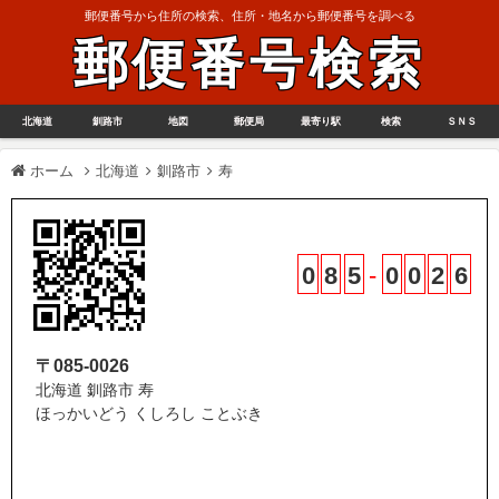
郵便番号から住所の検索、住所・地名から郵便番号を調べる
郵便番号検索
北海道
釧路市
地図
郵便局
最寄り駅
検索
ＳＮＳ
ホーム
北海道
釧路市
寿
0
8
5
-
0
0
2
6
〒085-0026
北海道 釧路市 寿
ほっかいどう くしろし ことぶき