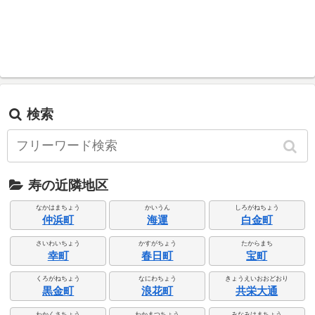
検索
寿の近隣地区
なかはまちょう
かいうん
しろがねちょう
仲浜町
海運
白金町
さいわいちょう
かすがちょう
たからまち
幸町
春日町
宝町
くろがねちょう
なにわちょう
きょうえいおおどおり
黒金町
浪花町
共栄大通
わかくさちょう
わかまつちょう
みなみはまちょう