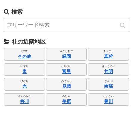
検索
社の近隣地区
そのた
みどりおか
まっかり
その他
緑岡
真狩
いずみ
とみさと
きょうめい
泉
富里
共明
ひかり
みはらし
なんぶ
光
見晴
南部
さくらがわ
みはら
とよかわ
桜川
美原
豊川