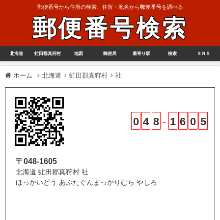
郵便番号から住所の検索、住所・地名から郵便番号を調べる
郵便番号検索
北海道
虻田郡真狩村
地図
郵便局
最寄り駅
検索
ＳＮＳ
ホーム
北海道
虻田郡真狩村
社
0
4
8
-
1
6
0
5
〒048-1605
北海道 虻田郡真狩村 社
ほっかいどう あぶたぐんまっかりむら やしろ