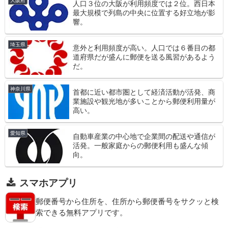
大阪府
人口３位の大阪が利用頻度では２位。西日本
最大規模で列島の中央に位置する好立地が影
響。
埼玉県
意外と利用頻度が高い。人口では６番目の都
道府県だが盛んに郵便を送る風習があるよう
だ。
神奈川県
首都に近い都市圏として経済活動が活発、商
業施設や観光地が多いことから郵便利用量が
高い。
愛知県
自動車産業の中心地で企業間の配送や通信が
活発。一般家庭からの郵便利用も盛んな傾
向。
スマホアプリ
郵便番号から住所を、住所から郵便番号をサクッと検
索できる無料アプリです。