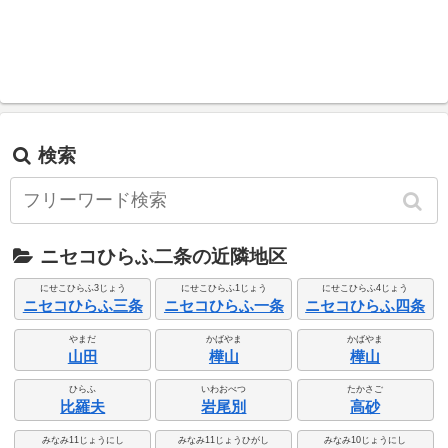
検索
ニセコひらふ二条の近隣地区
にせこひらふ3じょう
にせこひらふ1じょう
にせこひらふ4じょう
ニセコひらふ三条
ニセコひらふ一条
ニセコひらふ四条
やまだ
かばやま
かばやま
山田
樺山
樺山
ひらふ
いわおべつ
たかさご
比羅夫
岩尾別
高砂
みなみ11じょうにし
みなみ11じょうひがし
みなみ10じょうにし