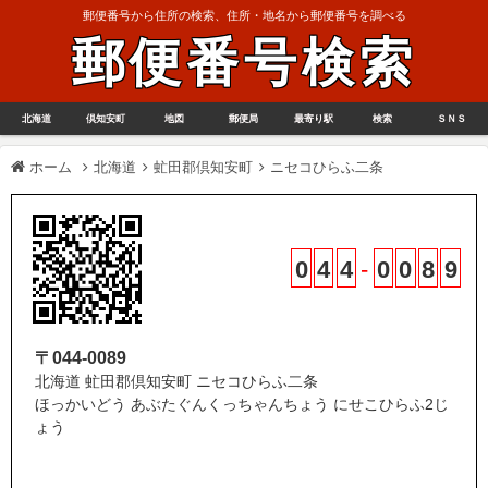
郵便番号から住所の検索、住所・地名から郵便番号を調べる
郵便番号検索
北海道
倶知安町
地図
郵便局
最寄り駅
検索
ＳＮＳ
ホーム
北海道
虻田郡倶知安町
ニセコひらふ二条
0
4
4
-
0
0
8
9
〒044-0089
北海道 虻田郡倶知安町 ニセコひらふ二条
ほっかいどう あぶたぐんくっちゃんちょう にせこひらふ2じ
ょう