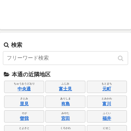
検索
本通の近隣地区
ちゅうおうどおり
ふじみ
もとまち
中央通
富士見
元町
さとみ
ありしま
とみかわ
里見
有島
富川
そが
みやた
ふくい
曽我
宮田
福井
とよさと
くろかわ
にせこ