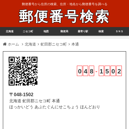
郵便番号から住所の検索、住所・地名から郵便番号を調べる
郵便番号検索
北海道
ニセコ町
地図
郵便局
最寄り駅
検索
ＳＮＳ
ホーム
北海道
虻田郡ニセコ町
本通
0
4
8
-
1
5
0
2
〒048-1502
北海道 虻田郡ニセコ町 本通
ほっかいどう あぶたぐんにせこちょう ほんどおり