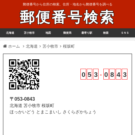
郵便番号から住所の検索、住所・地名から郵便番号を調べる
郵便番号検索
北海道
苫小牧市
地図
郵便局
最寄り駅
検索
ＳＮＳ
ホーム
北海道
苫小牧市
桜坂町
0
5
3
-
0
8
4
3
〒053-0843
北海道 苫小牧市 桜坂町
ほっかいどう とまこまいし さくらざかちょう