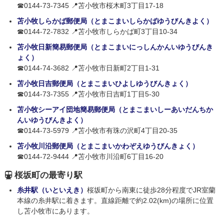
☎0144-73-7345 📍苫小牧市桜木町3丁目17-18
苫小牧しらかば郵便局（とまこまいしらかばゆうびんきよく）
☎0144-72-7832 📍苫小牧市しらかば町3丁目10-34
苫小牧日新簡易郵便局（とまこまいにっしんかんいゆうびんき
ょく）
☎0144-74-3682 📍苫小牧市日新町2丁目1-31
苫小牧日吉郵便局（とまこまいひよしゆうびんきょく）
☎0144-73-7355 📍苫小牧市日吉町1丁目5-30
苫小牧シーアイ団地簡易郵便局（とまこまいしーあいだんちか
んいゆうびんきよく）
☎0144-73-5979 📍苫小牧市有珠の沢町4丁目20-35
苫小牧川沿郵便局（とまこまいかわぞえゆうびんきょく）
☎0144-72-9444 📍苫小牧市川沿町6丁目16-20
桜坂町の最寄り駅
糸井駅（いといえき）
桜坂町から南東に徒歩28分程度でJR室蘭
本線の糸井駅に着きます。直線距離で約2.02(km)の場所に位置
し苫小牧市にあります。