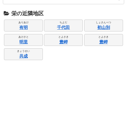
栄の近隣地区
ありあけ
ちよだ
しょさんべつ
有明
千代田
初山別
あけさと
とよさき
とよさき
明里
豊岬
豊岬
きょうせい
共成