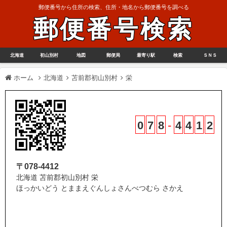
郵便番号から住所の検索、住所・地名から郵便番号を調べる
郵便番号検索
北海道
初山別村
地図
郵便局
最寄り駅
検索
ＳＮＳ
ホーム
北海道
苫前郡初山別村
栄
0
7
8
-
4
4
1
2
〒078-4412
北海道 苫前郡初山別村 栄
ほっかいどう とままえぐんしょさんべつむら さかえ