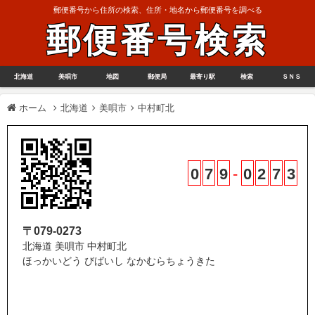
郵便番号から住所の検索、住所・地名から郵便番号を調べる
郵便番号検索
北海道
美唄市
地図
郵便局
最寄り駅
検索
ＳＮＳ
ホーム
北海道
美唄市
中村町北
0
7
9
-
0
2
7
3
〒079-0273
北海道 美唄市 中村町北
ほっかいどう びばいし なかむらちょうきた