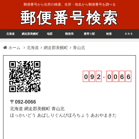
郵便番号から住所の検索、住所・地名から郵便番号を調べる
郵便番号検索
北海道
網走郡美幌町
地図
郵便局
最寄り駅
検索
ＳＮＳ
ホーム
北海道
網走郡美幌町
青山北
0
9
2
-
0
0
6
6
〒092-0066
北海道 網走郡美幌町 青山北
ほっかいどう あばしりぐんびほろちょう あおやまきた