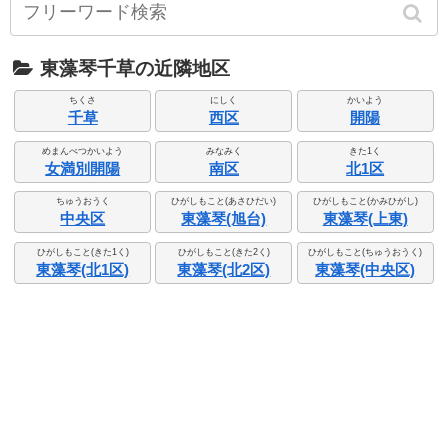
東藻琴千草の近隣地区
ちくさ
にしく
かいよう
千草
西区
開陽
めまんべつかいよう
みなみく
きた1く
女満別開陽
南区
北1区
ちゅうおうく
ひがしもこと(あさひだい)
ひがしもこと(かみひがし)
中央区
東藻琴(旭台)
東藻琴(上東)
ひがしもこと(きた1く)
ひがしもこと(きた2く)
ひがしもこと(ちゅうおうく)
東藻琴(北1区)
東藻琴(北2区)
東藻琴(中央区)