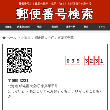
郵便番号から住所の検索、住所・地名から郵便番号を調べる
郵便番号検索
北海道
網走郡大空町
地図
郵便局
最寄り駅
検索
ＳＮＳ
ホーム
北海道
網走郡大空町
東藻琴千草
0
9
9
-
3
2
3
1
〒099-3231
北海道 網走郡大空町 東藻琴千草
ほっかいどう あばしりぐんおおぞらちょう ひがしもことちく
さ