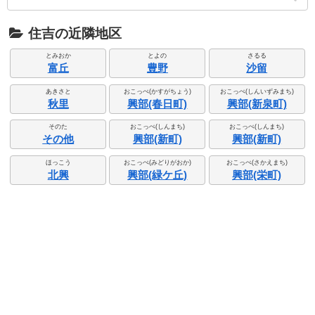
住吉の近隣地区
とみおか
とよの
さるる
富丘
豊野
沙留
あきさと
おこっぺ(かすがちょう)
おこっぺ(しんいずみまち)
秋里
興部(春日町)
興部(新泉町)
そのた
おこっぺ(しんまち)
おこっぺ(しんまち)
その他
興部(新町)
興部(新町)
ほっこう
おこっぺ(みどりがおか)
おこっぺ(さかえまち)
北興
興部(緑ケ丘)
興部(栄町)