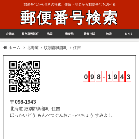
郵便番号から住所の検索、住所・地名から郵便番号を調べる
郵便番号検索
北海道
紋別郡興部町
地図
郵便局
最寄り駅
検索
ＳＮＳ
ホーム
北海道
紋別郡興部町
住吉
0
9
8
-
1
9
4
3
〒098-1943
北海道 紋別郡興部町 住吉
ほっかいどう もんべつぐんおこっぺちょう すみよし