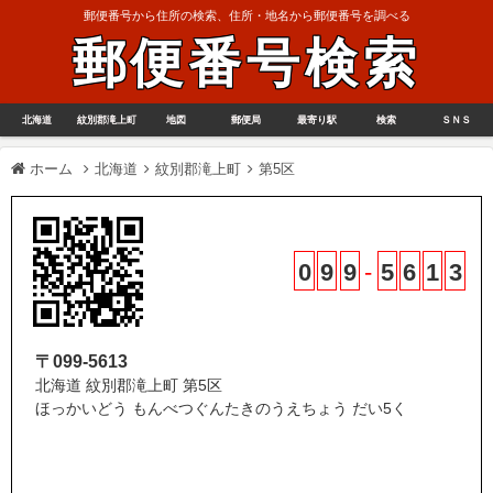
郵便番号から住所の検索、住所・地名から郵便番号を調べる
郵便番号検索
北海道
紋別郡滝上町
地図
郵便局
最寄り駅
検索
ＳＮＳ
ホーム
北海道
紋別郡滝上町
第5区
0
9
9
-
5
6
1
3
〒099-5613
北海道 紋別郡滝上町 第5区
ほっかいどう もんべつぐんたきのうえちょう だい5く