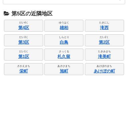
第5区の近隣地区
だい4く
ゆうはく
たきにし
第4区
雄柏
滝西
だい3く
しらとり
だい2く
第3区
白鳥
第2区
だい1く
さっくる
たきみまち
第1区
札久留
滝美町
さかえまち
あさひまち
あけぼのまち
栄町
旭町
あけぼの町