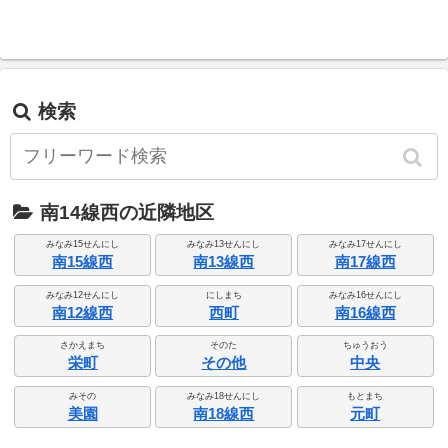
検索
南14線西の近隣地区
みなみ15せんにし
みなみ13せんにし
みなみ17せんにし
南15線西
南13線西
南17線西
みなみ12せんにし
にしまち
みなみ16せんにし
南12線西
西町
南16線西
さかえまち
そのた
ちゅうおう
栄町
その他
中央
みその
みなみ18せんにし
もとまち
美園
南18線西
元町