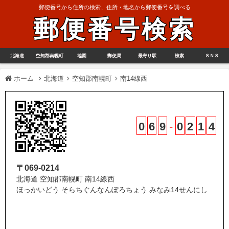
郵便番号から住所の検索、住所・地名から郵便番号を調べる
郵便番号検索
北海道
空知郡南幌町
地図
郵便局
最寄り駅
検索
ＳＮＳ
ホーム
北海道
空知郡南幌町
南14線西
0
6
9
-
0
2
1
4
〒069-0214
北海道 空知郡南幌町 南14線西
ほっかいどう そらちぐんなんぽろちょう みなみ14せんにし