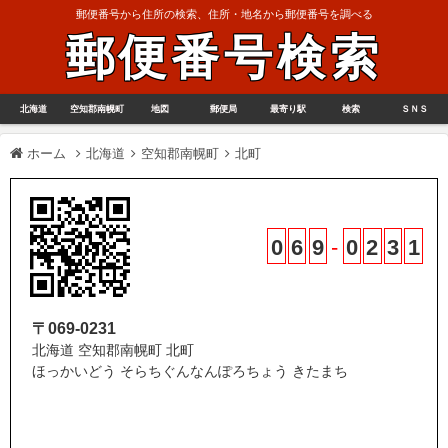
郵便番号から住所の検索、住所・地名から郵便番号を調べる
郵便番号検索
北海道
空知郡南幌町
地図
郵便局
最寄り駅
検索
ＳＮＳ
ホーム
北海道
空知郡南幌町
北町
0
6
9
-
0
2
3
1
〒069-0231
北海道 空知郡南幌町 北町
ほっかいどう そらちぐんなんぽろちょう きたまち