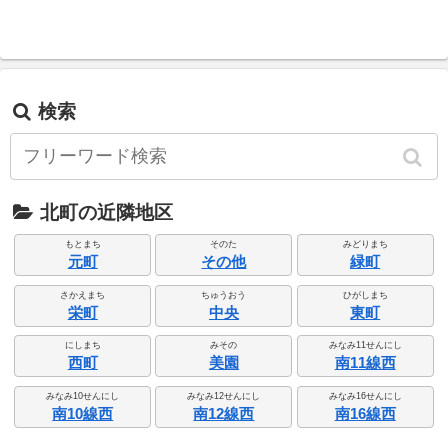
検索
北町の近隣地区
もとまち
そのた
みどりまち
元町
その他
緑町
さかえまち
ちゅうおう
ひがしまち
栄町
中央
東町
にしまち
みその
みなみ11せんにし
西町
美園
南11線西
みなみ10せんにし
みなみ12せんにし
みなみ16せんにし
南10線西
南12線西
南16線西