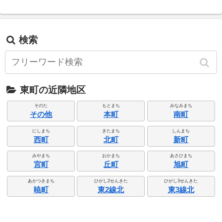
検索
東町の近隣地区
そのた
もとまち
みなみまち
その他
本町
南町
にしまち
きたまち
しんまち
西町
北町
新町
みやまち
おかまち
あさひまち
宮町
丘町
旭町
あかつきまち
ひがし2せんきた
ひがし3せんきた
暁町
東2線北
東3線北