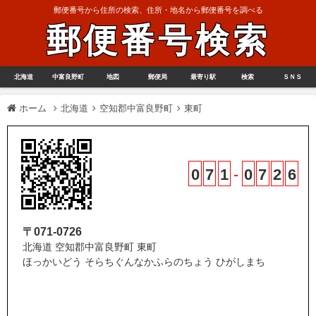
郵便番号から住所の検索、住所・地名から郵便番号を調べる
郵便番号検索
北海道
中富良野町
地図
郵便局
最寄り駅
検索
ＳＮＳ
ホーム
北海道
空知郡中富良野町
東町
0
7
1
-
0
7
2
6
〒071-0726
北海道 空知郡中富良野町 東町
ほっかいどう そらちぐんなかふらのちょう ひがしまち