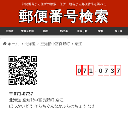
郵便番号から住所の検索、住所・地名から郵便番号を調べる
郵便番号検索
北海道
中富良野町
地図
郵便局
最寄り駅
検索
ＳＮＳ
ホーム
北海道
空知郡中富良野町
奈江
0
7
1
-
0
7
3
7
〒071-0737
北海道 空知郡中富良野町 奈江
ほっかいどう そらちぐんなかふらのちょう なえ