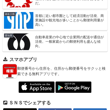
だ。
神奈川県
首都に近い都市圏として経済活動が活発、商
業施設や観光地が多いことから郵便利用量が
高い。
愛知県
自動車産業の中心地で企業間の配送や通信が
活発。一般家庭からの郵便利用も盛んな傾
向。
スマホアプリ
郵便番号から住所を、住所から郵便番号をサクッと検
索できる無料アプリです。
ＳＮＳでシェアする