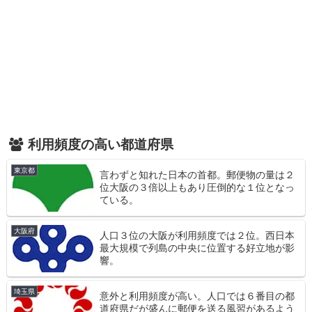
利用頻度の高い都道府県
東京都
言わずと知れた日本の首都。郵便物の量は２
位大阪の３倍以上もあり圧倒的な１位となっ
ている。
大阪府
人口３位の大阪が利用頻度では２位。西日本
最大規模で列島の中央に位置する好立地が影
響。
埼玉県
意外と利用頻度が高い。人口では６番目の都
道府県だが盛んに郵便を送る風習があるよう