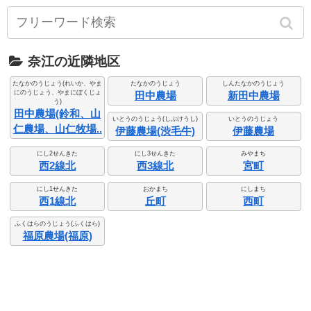
奈江の近隣地区
たなかのうじょう(れいか、やま
たなかのうじょう
しんたなかのうじょう
にのうじょう、やまにぼくじょ
田中農場
新田中農場
う)
田中農場(鈴和、山
いとうのうじょう(しぶけうし)
いとうのうじょう
仁農場、山仁牧場..
伊藤農場(渋毛牛)
伊藤農場
にし2せんきた
にし3せんきた
みやまち
西2線北
西3線北
宮町
にし1せんきた
おかまち
にしまち
西1線北
丘町
西町
ふくはらのうじょう(ふくはら)
福原農場(福原)