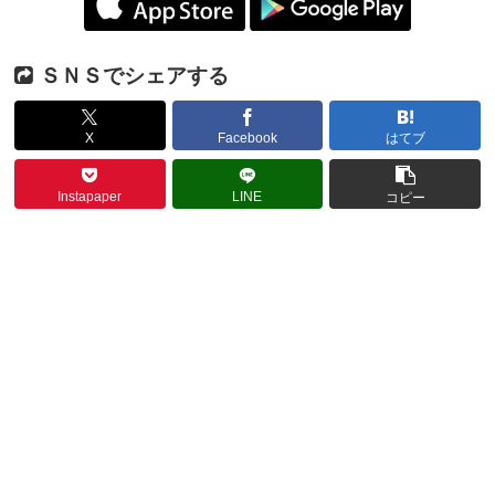
ＳＮＳでシェアする
X
Facebook
はてブ
Instapaper
LINE
コピー