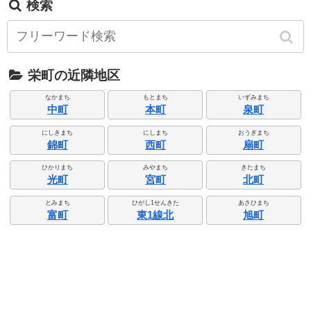
検索
栄町の近隣地区
なかまち
もとまち
いずみまち
中町
本町
泉町
にしきまち
にしまち
おうぎまち
錦町
西町
扇町
ひかりまち
みやまち
きたまち
光町
宮町
北町
とみまち
ひがし1せんきた
あさひまち
富町
東1線北
旭町