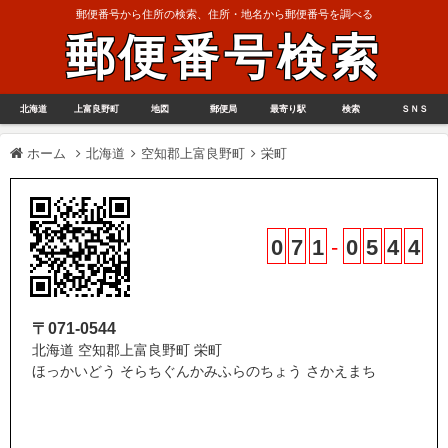
郵便番号から住所の検索、住所・地名から郵便番号を調べる
郵便番号検索
北海道
上富良野町
地図
郵便局
最寄り駅
検索
ＳＮＳ
ホーム
北海道
空知郡上富良野町
栄町
0
7
1
-
0
5
4
4
〒071-0544
北海道 空知郡上富良野町 栄町
ほっかいどう そらちぐんかみふらのちょう さかえまち