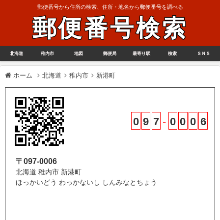
郵便番号から住所の検索、住所・地名から郵便番号を調べる
郵便番号検索
北海道
稚内市
地図
郵便局
最寄り駅
検索
ＳＮＳ
ホーム
北海道
稚内市
新港町
0
9
7
-
0
0
0
6
〒097-0006
北海道 稚内市 新港町
ほっかいどう わっかないし しんみなとちょう