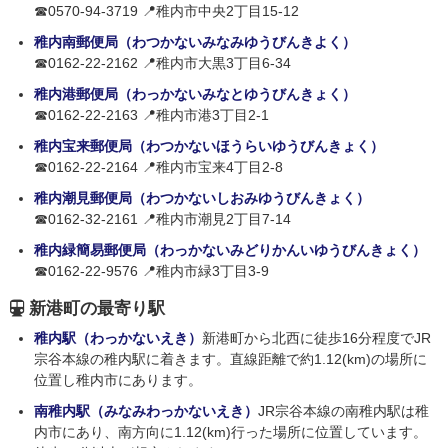
☎0570-94-3719 📍稚内市中央2丁目15-12
稚内南郵便局（わつかないみなみゆうびんきよく）
☎0162-22-2162 📍稚内市大黒3丁目6-34
稚内港郵便局（わっかないみなとゆうびんきょく）
☎0162-22-2163 📍稚内市港3丁目2-1
稚内宝来郵便局（わつかないほうらいゆうびんきょく）
☎0162-22-2164 📍稚内市宝来4丁目2-8
稚内潮見郵便局（わつかないしおみゆうびんきょく）
☎0162-32-2161 📍稚内市潮見2丁目7-14
稚内緑簡易郵便局（わっかないみどりかんいゆうびんきょく）
☎0162-22-9576 📍稚内市緑3丁目3-9
新港町の最寄り駅
稚内駅（わっかないえき）
新港町から北西に徒歩16分程度でJR
宗谷本線の稚内駅に着きます。直線距離で約1.12(km)の場所に
位置し稚内市にあります。
南稚内駅（みなみわっかないえき）
JR宗谷本線の南稚内駅は稚
内市にあり、南方向に1.12(km)行った場所に位置しています。