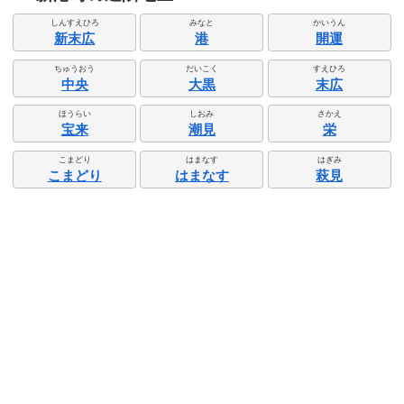
しんすえひろ
みなと
かいうん
新末広
港
開運
ちゅうおう
だいこく
すえひろ
中央
大黒
末広
ほうらい
しおみ
さかえ
宝来
潮見
栄
こまどり
はまなす
はぎみ
こまどり
はまなす
萩見