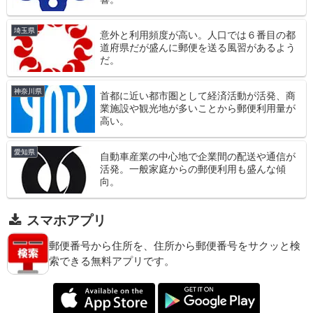
埼玉県
意外と利用頻度が高い。人口では６番目の都
道府県だが盛んに郵便を送る風習があるよう
だ。
神奈川県
首都に近い都市圏として経済活動が活発、商
業施設や観光地が多いことから郵便利用量が
高い。
愛知県
自動車産業の中心地で企業間の配送や通信が
活発。一般家庭からの郵便利用も盛んな傾
向。
スマホアプリ
郵便番号から住所を、住所から郵便番号をサクッと検
索できる無料アプリです。