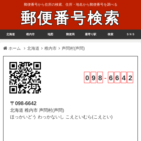
郵便番号から住所の検索、住所・地名から郵便番号を調べる
郵便番号検索
北海道
稚内市
地図
郵便局
最寄り駅
検索
ＳＮＳ
ホーム
北海道
稚内市
声問村(声問)
0
9
8
-
6
6
4
2
〒098-6642
北海道 稚内市 声問村(声問)
ほっかいどう わっかないし こえといむら(こえとい)