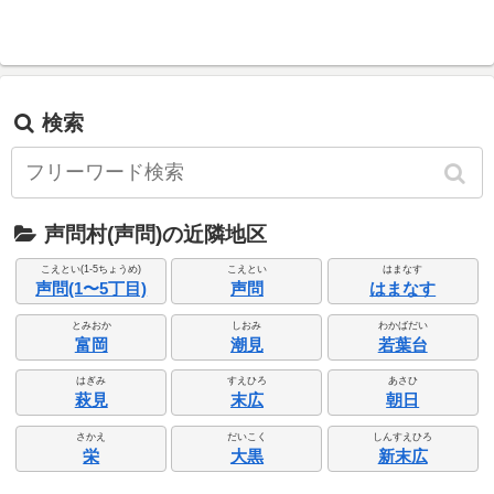
検索
声問村(声問)の近隣地区
こえとい(1-5ちょうめ)
こえとい
はまなす
声問(1〜5丁目)
声問
はまなす
とみおか
しおみ
わかばだい
富岡
潮見
若葉台
はぎみ
すえひろ
あさひ
萩見
末広
朝日
さかえ
だいこく
しんすえひろ
栄
大黒
新末広