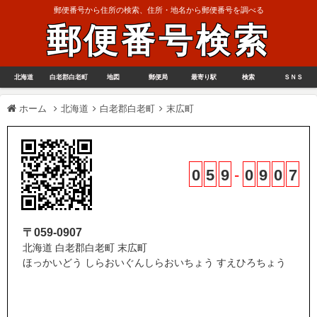
郵便番号から住所の検索、住所・地名から郵便番号を調べる
郵便番号検索
北海道
白老郡白老町
地図
郵便局
最寄り駅
検索
ＳＮＳ
ホーム
北海道
白老郡白老町
末広町
0
5
9
-
0
9
0
7
〒059-0907
北海道 白老郡白老町 末広町
ほっかいどう しらおいぐんしらおいちょう すえひろちょう