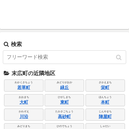
検索
末広町の近隣地区
わかくさちょう
みどりがおか
さかえまち
若草町
緑丘
栄町
おおまち
ひがしまち
ほんちょう
大町
東町
本町
かわぞえ
たかさごちょう
じんやまち
川沿
高砂町
陣屋町
みどりまち
ひのでちょう
しゃだい