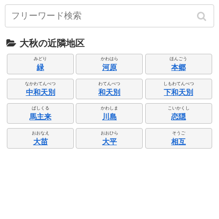
大秋の近隣地区
みどり
かわはら
ほんごう
緑
河原
本郷
なかわてんべつ
わてんべつ
しもわてんべつ
中和天別
和天別
下和天別
ぱしくる
かわしま
こいかくし
馬主来
川島
恋隠
おおなえ
おおひら
そうご
大苗
大平
相互