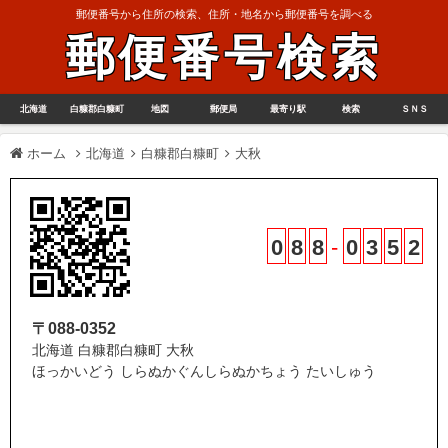
郵便番号から住所の検索、住所・地名から郵便番号を調べる
郵便番号検索
北海道
白糠郡白糠町
地図
郵便局
最寄り駅
検索
ＳＮＳ
ホーム
北海道
白糠郡白糠町
大秋
0
8
8
-
0
3
5
2
〒088-0352
北海道 白糠郡白糠町 大秋
ほっかいどう しらぬかぐんしらぬかちょう たいしゅう