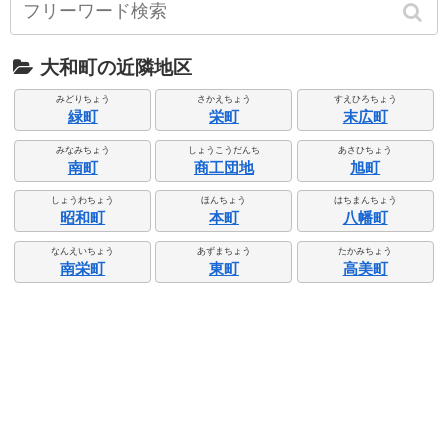
大和町の近隣地区
みどりちょう
さかえちょう
すえひろちょう
緑町
栄町
末広町
みなみちょう
しょうこうだんち
あさひちょう
南町
商工団地
旭町
しょうわちょう
ほんちょう
はちまんちょう
昭和町
本町
八幡町
なんえいちょう
あずまちょう
たかみちょう
南栄町
東町
高美町