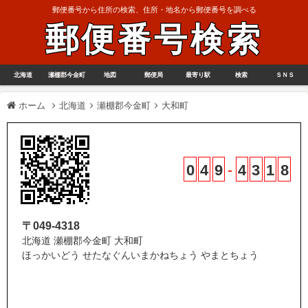
郵便番号から住所の検索、住所・地名から郵便番号を調べる
郵便番号検索
北海道
瀬棚郡今金町
地図
郵便局
最寄り駅
検索
ＳＮＳ
ホーム
北海道
瀬棚郡今金町
大和町
0
4
9
-
4
3
1
8
〒049-4318
北海道 瀬棚郡今金町 大和町
ほっかいどう せたなぐんいまかねちょう やまとちょう