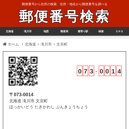
郵便番号から住所の検索、住所・地名から郵便番号を調べる
郵便番号検索
北海道
滝川市
地図
郵便局
最寄り駅
検索
ＳＮＳ
ホーム
北海道
滝川市
文京町
0
7
3
-
0
0
1
4
〒073-0014
北海道 滝川市 文京町
ほっかいどう たきかわし ぶんきょうちょう