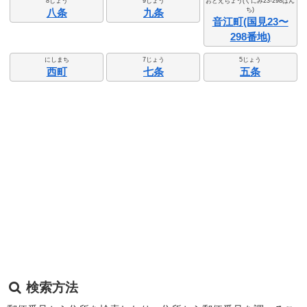
8じょう
9じょう
おとえちょう(くにみ23-298ばん
ち)
八条
九条
音江町(国見23〜
298番地)
にしまち
7じょう
5じょう
西町
七条
五条
検索方法