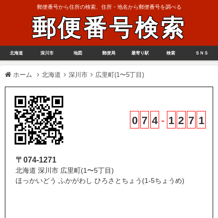
郵便番号から住所の検索、住所・地名から郵便番号を調べる
郵便番号検索
北海道
深川市
地図
郵便局
最寄り駅
検索
ＳＮＳ
ホーム
北海道
深川市
広里町(1〜5丁目)
0
7
4
-
1
2
7
1
〒074-1271
北海道 深川市 広里町(1〜5丁目)
ほっかいどう ふかがわし ひろさとちょう(1-5ちょうめ)