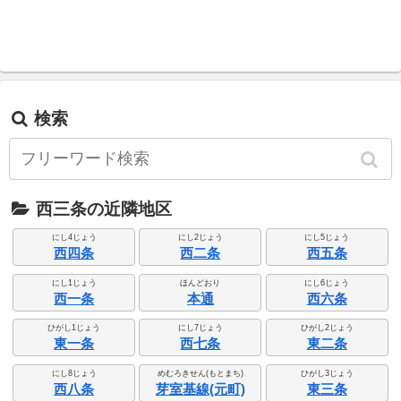
検索
西三条の近隣地区
にし4じょう
にし2じょう
にし5じょう
西四条
西二条
西五条
にし1じょう
ほんどおり
にし6じょう
西一条
本通
西六条
ひがし1じょう
にし7じょう
ひがし2じょう
東一条
西七条
東二条
にし8じょう
めむろきせん(もとまち)
ひがし3じょう
西八条
芽室基線(元町)
東三条