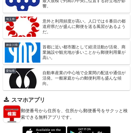
最大規模で列島の中央に位置する好立地が影
響。
埼玉県
意外と利用頻度が高い。人口では６番目の都
道府県だが盛んに郵便を送る風習があるよう
だ。
神奈川県
首都に近い都市圏として経済活動が活発、商
業施設や観光地が多いことから郵便利用量が
高い。
愛知県
自動車産業の中心地で企業間の配送や通信が
活発。一般家庭からの郵便利用も盛んな傾
向。
スマホアプリ
郵便番号から住所を、住所から郵便番号をサクッと検
索できる無料アプリです。