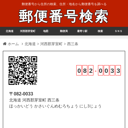
郵便番号から住所の検索、住所・地名から郵便番号を調べる
郵便番号検索
北海道
河西郡芽室町
地図
郵便局
最寄り駅
検索
ＳＮＳ
ホーム
北海道
河西郡芽室町
西三条
0
8
2
-
0
0
3
3
〒082-0033
北海道 河西郡芽室町 西三条
ほっかいどう かさいぐんめむろちょう にし3じょう