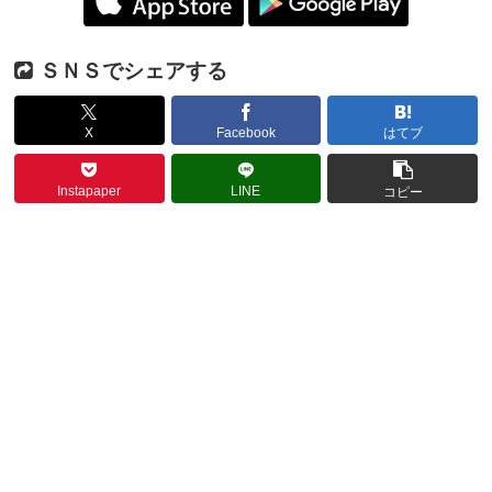
ＳＮＳでシェアする
X
Facebook
はてブ
Instapaper
LINE
コピー