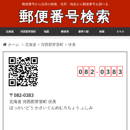
郵便番号から住所の検索、住所・地名から郵便番号を調べる
郵便番号検索
北海道
河西郡芽室町
地図
郵便局
最寄り駅
検索
ＳＮＳ
ホーム
北海道
河西郡芽室町
伏美
0
8
2
-
0
3
8
3
〒082-0383
北海道 河西郡芽室町 伏美
ほっかいどう かさいぐんめむろちょう ふしみ