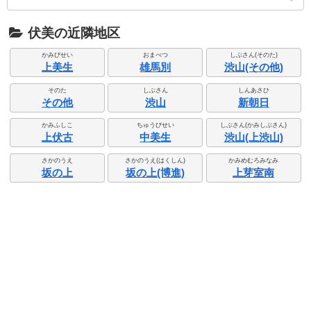
伏美の近隣地区
かみびせい
おまべつ
しぶさん(そのた)
上美生
雄馬別
渋山(その他)
そのた
しぶさん
しんあさひ
その他
渋山
新朝日
かみふしこ
ちゅうびせい
しぶさん(かみしぶさん)
上伏古
中美生
渋山(上渋山)
さかのうえ
さかのうえ(はくしん)
かみめむろみなみ
坂の上
坂の上(博進)
上芽室南