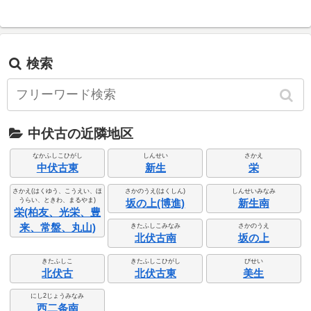
検索
中伏古の近隣地区
なかふしこひがし
しんせい
さかえ
中伏古東
新生
栄
さかえ(はくゆう、こうえい、ほ
さかのうえ(はくしん)
しんせいみなみ
うらい、ときわ、まるやま)
坂の上(博進)
新生南
栄(柏友、光栄、豊
来、常盤、丸山)
きたふしこみなみ
さかのうえ
北伏古南
坂の上
きたふしこ
きたふしこひがし
びせい
北伏古
北伏古東
美生
にし2じょうみなみ
西二条南