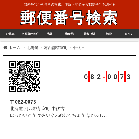
郵便番号から住所の検索、住所・地名から郵便番号を調べる
郵便番号検索
北海道
河西郡芽室町
地図
郵便局
最寄り駅
検索
ＳＮＳ
ホーム
北海道
河西郡芽室町
中伏古
0
8
2
-
0
0
7
3
〒082-0073
北海道 河西郡芽室町 中伏古
ほっかいどう かさいぐんめむろちょう なかふしこ