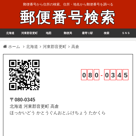
郵便番号から住所の検索、住所・地名から郵便番号を調べる
郵便番号検索
北海道
河東郡音更町
地図
郵便局
最寄り駅
検索
ＳＮＳ
ホーム
北海道
河東郡音更町
高倉
0
8
0
-
0
3
4
5
〒080-0345
北海道 河東郡音更町 高倉
ほっかいどう かとうぐんおとふけちょう たかくら