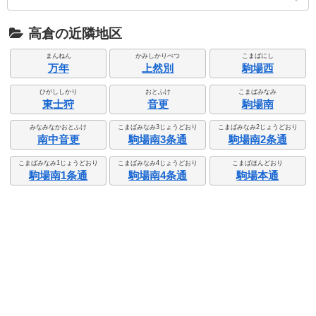
高倉の近隣地区
まんねん
かみしかりべつ
こまばにし
万年
上然別
駒場西
ひがししかり
おとふけ
こまばみなみ
東士狩
音更
駒場南
みなみなかおとふけ
こまばみなみ3じょうどおり
こまばみなみ2じょうどおり
南中音更
駒場南3条通
駒場南2条通
こまばみなみ1じょうどおり
こまばみなみ4じょうどおり
こまばほんどおり
駒場南1条通
駒場南4条通
駒場本通