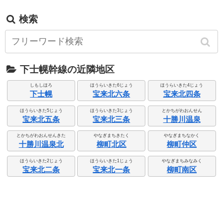
検索
下士幌幹線の近隣地区
しもしほろ
ほうらいきた6じょう
ほうらいきた4じょう
下士幌
宝来北六条
宝来北四条
ほうらいきた5じょう
ほうらいきた3じょう
とかちがわおんせん
宝来北五条
宝来北三条
十勝川温泉
とかちがわおんせんきた
やなぎまちきたく
やなぎまちなかく
十勝川温泉北
柳町北区
柳町仲区
ほうらいきた2じょう
ほうらいきた1じょう
やなぎまちみなみく
宝来北二条
宝来北一条
柳町南区