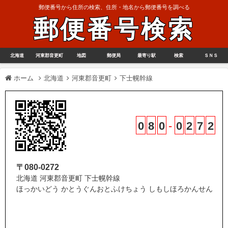
郵便番号から住所の検索、住所・地名から郵便番号を調べる
郵便番号検索
北海道
河東郡音更町
地図
郵便局
最寄り駅
検索
ＳＮＳ
ホーム
北海道
河東郡音更町
下士幌幹線
0
8
0
-
0
2
7
2
〒080-0272
北海道 河東郡音更町 下士幌幹線
ほっかいどう かとうぐんおとふけちょう しもしほろかんせん