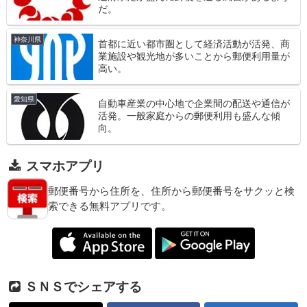
だ。
神奈川県
首都に近い都市圏として経済活動が活発、商
業施設や観光地が多いことから郵便利用量が
高い。
愛知県
自動車産業の中心地で企業間の配送や通信が
活発。一般家庭からの郵便利用も盛んな傾
向。
スマホアプリ
郵便番号から住所を、住所から郵便番号をサクッと検
索できる無料アプリです。
ＳＮＳでシェアする