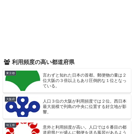
利用頻度の高い都道府県
東京都
言わずと知れた日本の首都。郵便物の量は２
位大阪の３倍以上もあり圧倒的な１位となっ
ている。
大阪府
人口３位の大阪が利用頻度では２位。西日本
最大規模で列島の中央に位置する好立地が影
響。
埼玉県
意外と利用頻度が高い。人口では６番目の都
道府県だが盛んに郵便を送る風習があるよう