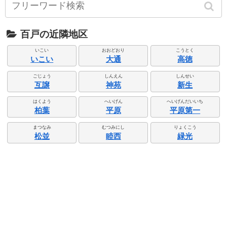
百戸の近隣地区
いこい
おおどおり
こうとく
いこい
大通
高徳
ごじょう
しんえん
しんせい
互譲
神苑
新生
はくよう
へいげん
へいげんだいいち
柏葉
平原
平原第一
まつなみ
むつみにし
りょくこう
松並
睦西
緑光