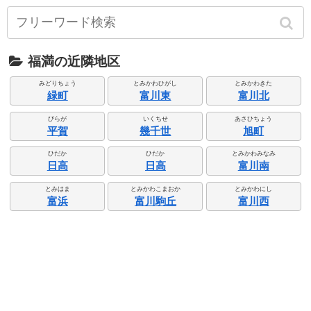
福満の近隣地区
みどりちょう
とみかわひがし
とみかわきた
緑町
富川東
富川北
びらが
いくちせ
あさひちょう
平賀
幾千世
旭町
ひだか
ひだか
とみかわみなみ
日高
日高
富川南
とみはま
とみかわこまおか
とみかわにし
富浜
富川駒丘
富川西