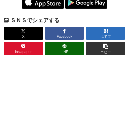
ＳＮＳでシェアする
X
Facebook
はてブ
Instapaper
LINE
コピー