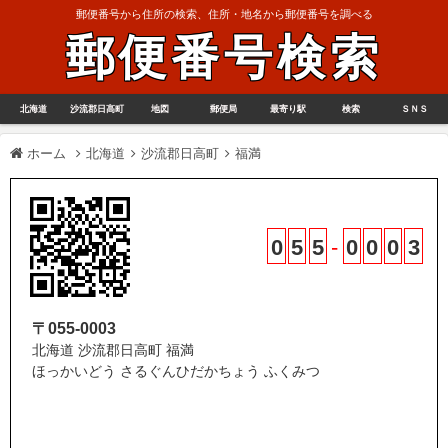
郵便番号から住所の検索、住所・地名から郵便番号を調べる
郵便番号検索
北海道
沙流郡日高町
地図
郵便局
最寄り駅
検索
ＳＮＳ
ホーム
北海道
沙流郡日高町
福満
0
5
5
-
0
0
0
3
〒055-0003
北海道 沙流郡日高町 福満
ほっかいどう さるぐんひだかちょう ふくみつ