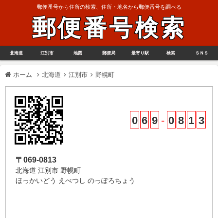
郵便番号から住所の検索、住所・地名から郵便番号を調べる
郵便番号検索
北海道
江別市
地図
郵便局
最寄り駅
検索
ＳＮＳ
ホーム
北海道
江別市
野幌町
0
6
9
-
0
8
1
3
〒069-0813
北海道 江別市 野幌町
ほっかいどう えべつし のっぽろちょう