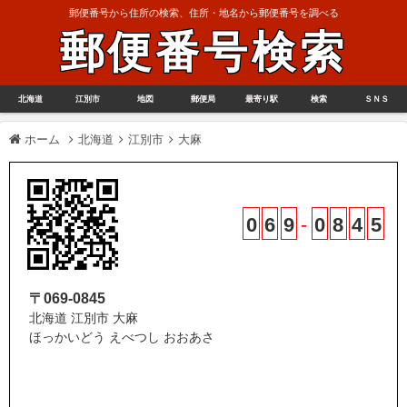
郵便番号から住所の検索、住所・地名から郵便番号を調べる
郵便番号検索
北海道
江別市
地図
郵便局
最寄り駅
検索
ＳＮＳ
ホーム
北海道
江別市
大麻
0
6
9
-
0
8
4
5
〒069-0845
北海道 江別市 大麻
ほっかいどう えべつし おおあさ