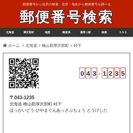
郵便番号から住所の検索、住所・地名から郵便番号を調べる
郵便番号検索
北海道
厚沢部町
地図
郵便局
最寄り駅
検索
ＳＮＳ
ホーム
北海道
檜山郡厚沢部町
峠下
0
4
3
-
1
2
3
5
〒043-1235
北海道 檜山郡厚沢部町 峠下
ほっかいどう ひやまぐんあっさぶちょう とうげした