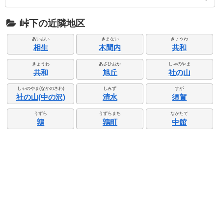
峠下の近隣地区
あいおい
きまない
きょうわ
相生
木間内
共和
きょうわ
あさひおか
しゃのやま
共和
旭丘
社の山
しゃのやま(なかのさわ)
しみず
すが
社の山(中の沢)
清水
須賀
うずら
うずらまち
なかたて
鶉
鶉町
中館