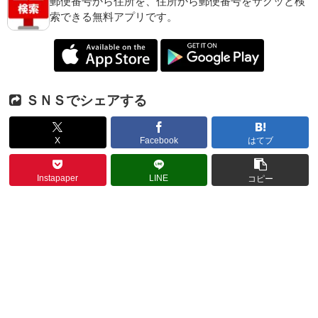
郵便番号から住所を、住所から郵便番号をサクッと検
索できる無料アプリです。
ＳＮＳでシェアする
X
Facebook
はてブ
Instapaper
LINE
コピー