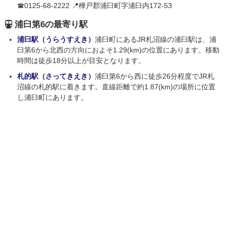
☎0125-68-2222 📍樺戸郡浦臼町字浦臼内172-53
浦臼第6の最寄り駅
浦臼駅（うらうすえき）
浦臼町にあるJR札沼線の浦臼駅は、浦
臼第6から北西の方向におよそ1.29(km)の位置にあります。移動
時間は徒歩18分以上が目安となります。
札的駅（さってきえき）
浦臼第6から西に徒歩26分程度でJR札
沼線の札的駅に着きます。直線距離で約1.87(km)の場所に位置
し浦臼町にあります。