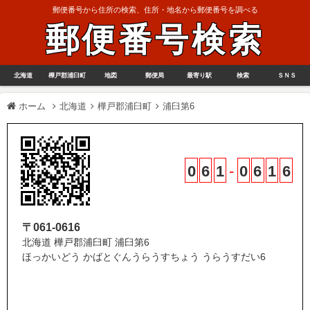
郵便番号から住所の検索、住所・地名から郵便番号を調べる
郵便番号検索
北海道
樺戸郡浦臼町
地図
郵便局
最寄り駅
検索
ＳＮＳ
ホーム
北海道
樺戸郡浦臼町
浦臼第6
0
6
1
-
0
6
1
6
〒061-0616
北海道 樺戸郡浦臼町 浦臼第6
ほっかいどう かばとぐんうらうすちょう うらうすだい6