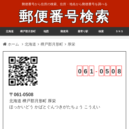
郵便番号から住所の検索、住所・地名から郵便番号を調べる
郵便番号検索
北海道
樺戸郡月形町
地図
郵便局
最寄り駅
検索
ＳＮＳ
ホーム
北海道
樺戸郡月形町
厚栄
0
6
1
-
0
5
0
8
〒061-0508
北海道 樺戸郡月形町 厚栄
ほっかいどう かばとぐんつきがたちょう こうえい