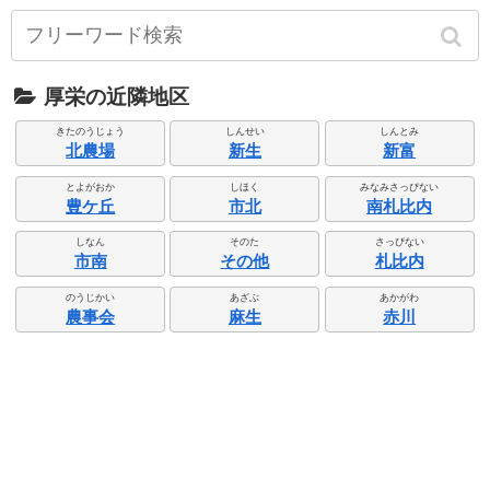
厚栄の近隣地区
きたのうじょう
しんせい
しんとみ
北農場
新生
新富
とよがおか
しほく
みなみさっぴない
豊ケ丘
市北
南札比内
しなん
そのた
さっぴない
市南
その他
札比内
のうじかい
あざぶ
あかがわ
農事会
麻生
赤川