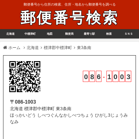
郵便番号から住所の検索、住所・地名から郵便番号を調べる
郵便番号検索
北海道
中標津町
地図
郵便局
最寄り駅
検索
ＳＮＳ
ホーム
北海道
標津郡中標津町
東3条南
0
8
6
-
1
0
0
3
〒086-1003
北海道 標津郡中標津町 東3条南
ほっかいどう しべつぐんなかしべつちょう ひがし3じょうみ
なみ