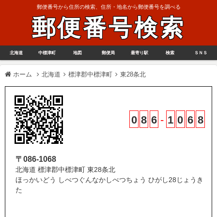
郵便番号から住所の検索、住所・地名から郵便番号を調べる
郵便番号検索
北海道
中標津町
地図
郵便局
最寄り駅
検索
ＳＮＳ
ホーム
北海道
標津郡中標津町
東28条北
0
8
6
-
1
0
6
8
〒086-1068
北海道 標津郡中標津町 東28条北
ほっかいどう しべつぐんなかしべつちょう ひがし28じょうき
た