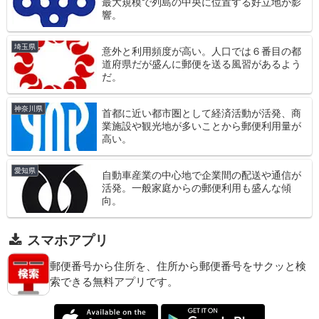
最大規模で列島の中央に位置する好立地が影
響。
埼玉県
意外と利用頻度が高い。人口では６番目の都
道府県だが盛んに郵便を送る風習があるよう
だ。
神奈川県
首都に近い都市圏として経済活動が活発、商
業施設や観光地が多いことから郵便利用量が
高い。
愛知県
自動車産業の中心地で企業間の配送や通信が
活発。一般家庭からの郵便利用も盛んな傾
向。
スマホアプリ
郵便番号から住所を、住所から郵便番号をサクッと検
索できる無料アプリです。