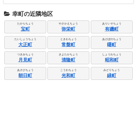
幸町の近隣地区
たからちょう
やさかえちょう
ありいそちょう
宝町
弥栄町
有磯町
たいしょうちょう
ときわちょう
あけぼのちょう
大正町
常盤町
曙町
つきみちょう
きよたかちょう
しょうわちょう
月見町
清隆町
昭和町
あさひちょう
こうわちょう
みどりちょう
朝日町
光和町
緑町