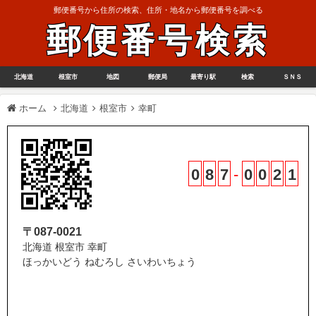
郵便番号から住所の検索、住所・地名から郵便番号を調べる
郵便番号検索
北海道
根室市
地図
郵便局
最寄り駅
検索
ＳＮＳ
ホーム
北海道
根室市
幸町
0
8
7
-
0
0
2
1
〒087-0021
北海道 根室市 幸町
ほっかいどう ねむろし さいわいちょう